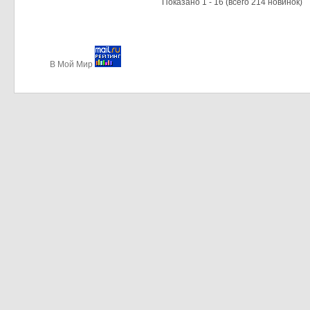
Показано
1
-
16
(всего
214
новинок)
В Мой Мир