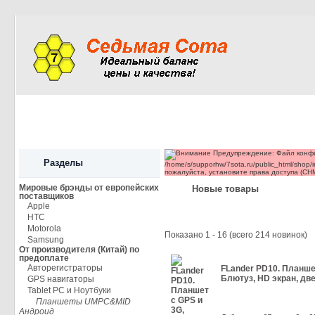
Каталог
Новинки
Скидки
Мои данны
Любо
Предупреждение: Файл конфи
Разделы
/home/s/supporhw/7sota.ru/public_html/shop/
пожалуйста, установите права доступа (CH
Мировые брэнды от европейских
Новые товары
поставщиков
Apple
HTC
Motorola
Показано
1
-
16
(всего
214
новинок)
Samsung
От производителя (Китай) по
предоплате
Авторегистраторы
FLander PD10. Планшет
Блютуз, HD экран, дв
GPS навигаторы
Tablet PC и Ноутбуки
Планшеты UMPC&MID
Андроид