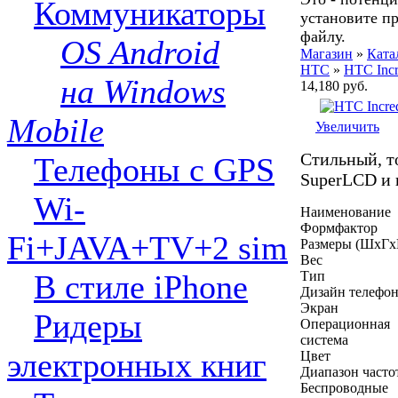
Коммуникаторы
установите п
файлу.
OS Android
Магазин
»
Ката
HTC
»
HTC Incr
на Windows
14,180 руб.
Mobile
Увеличить
Стильный, т
Телефоны с GPS
SuperLCD и
Wi-
Наименование
Формфактор
Fi+JAVA+TV+2 sim
Размеры (ШxГx
Вес
В стиле iPhone
Тип
Дизайн телефо
Экран
Ридеры
Операционная
система
электронных книг
Цвет
Диапазон часто
Беспроводные