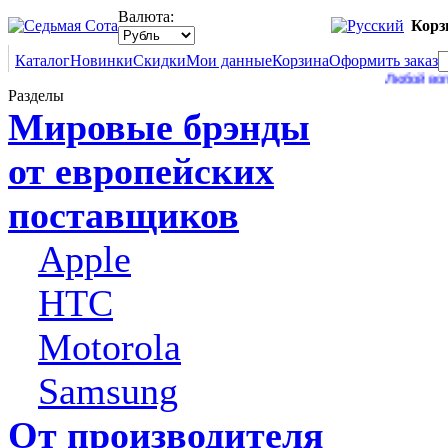
Валюта:
Корз
Каталог
Новинки
Скидки
Мои данные
Корзина
Оформить заказ
Любой вопрос Вы
Разделы
Мировые брэнды
от европейских
поставщиков
Apple
HTC
Motorola
Samsung
От производителя