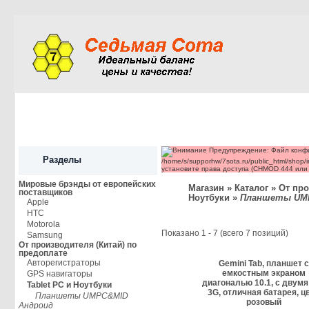
Каталог
Новинки
Скидки
Мои да
Предупреждение: Файл конфи
Разделы
/home/s/supporhw/7sota.ru/public_html/shop/
установите права доступа (CHMOD 444 или 
Мировые брэнды от европейских
Магазин
»
Каталог
»
От про
поставщиков
Ноутбуки
»
Планшеты UM
Apple
HTC
Motorola
Показано
1
-
7
(всего
7
позиций)
Samsung
От производителя (Китай) по
предоплате
Авторегистраторы
Gemini Tab, планшет с
емкостным экраном
GPS навигаторы
диагональю 10.1, с двумя
Tablet PC и Ноутбуки
3G, отличная батарея, ц
Планшеты UMPC&MID
розовый
Андроид