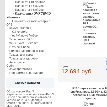
Планшеты 10 дюймов
Планшеты 7 дюймов
Планшеты 8 дюймов
>
Планшеты UMPC&MID
Windows
Планшетные компьютеры с
GPS
Коммуникаторы
OS Android
на Windows Mobile
Телефоны с GPS
Wi-Fi+JAVA+TV+2 sim
В стиле iPhone
Ридеры электронных книг
Товары для дома
Товары для здоровья
Аксессуары
Софт
Цена:
JAVA программы
12,694 руб.
Программы для Андроид
Свежие новости
P100 экран емкостной 1
Обзор нового iPad 3.
дюйма, проц. 1.66GHz, 32
Характеристики и описание iPad 3.
встроено. HDMI, VGA/RJ
Обзор планшетного компьютера
адаптер
Venus Pad 2 на Андроид 3.0
Обзор
планшетных компьютеров
Март 2011