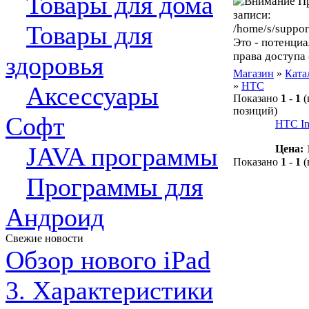
Товары для дома
Пр
записи:
Товары для
/home/s/suppor
Это - потенциа
права доступа
здоровья
Магазин
»
Ката
»
HTC
Аксессуары
Показано
1
-
1
(
позиций)
Софт
HTC In
JAVA программы
Цена:
Показано
1
-
1
(
Программы для
Андроид
Свежие новости
Обзор нового iPad
3. Характеристики