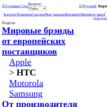
Валюта:
Корз
Каталог
Новинки
Скидки
Мои данные
Корзина
Оформить заказ
Любой вопрос В
Разделы
Мировые брэнды
от европейских
поставщиков
Apple
>
HTC
Motorola
Samsung
От производителя