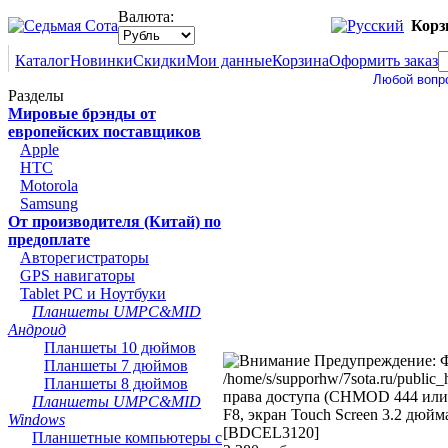
Валюта:
Корз
Каталог
Новинки
Скидки
Мои данные
Корзина
Оформить заказ
Любой вопрос В
Разделы
Мировые брэнды от
европейских поставщиков
Apple
HTC
Motorola
Samsung
От производителя (Китай) по
предоплате
Авторегистраторы
GPS навигаторы
Tablet PC и Ноутбуки
Планшеты UMPC&MID
Андроид
Планшеты 10 дюймов
Предупреждение: Ф
Планшеты 7 дюймов
/home/s/supporhw/7sota.ru/public
Планшеты 8 дюймов
права доступа (CHMOD 444 или 
Планшеты UMPC&MID
F8, экран Touch Screen 3.2 дюйма
Windows
[BDCEL3120]
Планшетные компьютеры с