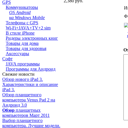
2,380 руб.
GPS
Коммуникаторы
И
OS Android
Ф
на Windows Mobile
Телефоны с GPS
Wi-Fi+JAVA+TV+2 sim
В стиле iPhone
Ридеры электронных книг
Товары для дома
Товары для здоровья
О
Аксессуары
Софт
JAVA программы
Программы для Андроид
Свежие новости
Обзор нового iPad 3.
Характеристики и описание
iPad 3.
Обзор планшетного
компьютера Venus Pad 2 на
Андроид 3.0
Обзор
планшетных
компьютеров Март 2011
Выбор планшетного
компьютера. Лучшие модели.