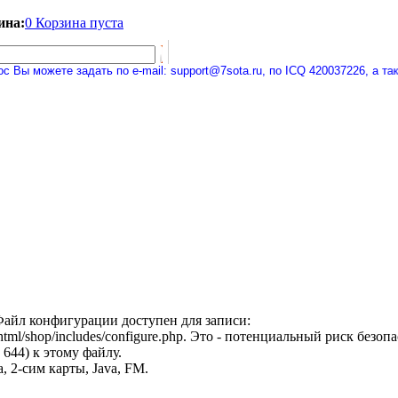
ина:
0 Корзина пуста
ы можете задать по e-mail: support@7sota.ru, по ICQ 420037226, а также
айл конфигурации доступен для записи:
_html/shop/includes/configure.php. Это - потенциальный риск безо
644) к этому файлу.
, 2-сим карты, Java, FM.