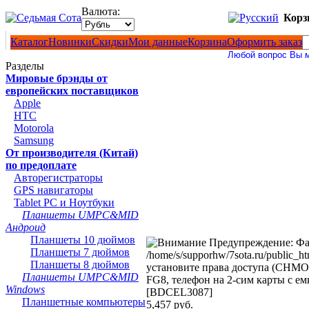
Валюта:
Корз
Каталог
Новинки
Скидки
Мои данные
Корзина
Оформить заказ
Любой вопрос Вы может
Разделы
Мировые брэнды от
европейских поставщиков
Apple
HTC
Motorola
Samsung
От производителя (Китай)
по предоплате
Авторегистраторы
GPS навигаторы
Tablet PC и Ноутбуки
Планшеты UMPC&MID
Андроид
Планшеты 10 дюймов
Предупреждение: Фай
Планшеты 7 дюймов
/home/s/supporhw/7sota.ru/public_h
Планшеты 8 дюймов
установите права доступа (CHMOD
Планшеты UMPC&MID
FG8, телефон на 2-сим карты с ем
Windows
[BDCEL3087]
Планшетные компьютеры
5,457 руб.