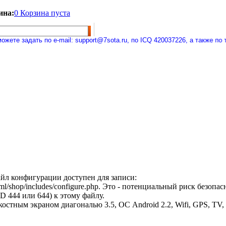
ина:
0 Корзина пуста
е задать по e-mail: support@7sota.ru, по ICQ 420037226, а также по те
л конфигурации доступен для записи:
tml/shop/includes/configure.php. Это - потенциальный риск безопа
 444 или 644) к этому файлу.
костным экраном диагональю 3.5, ОС Android 2.2, Wifi, GPS, TV,