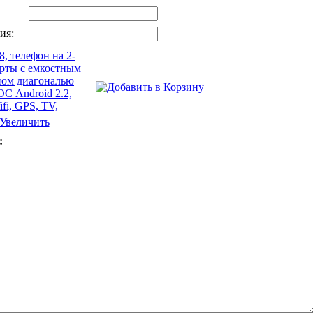
ия:
Увеличить
: