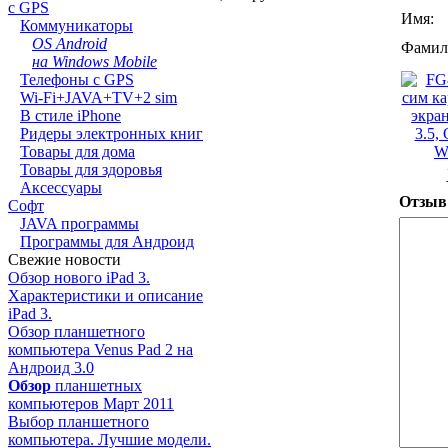
с GPS
Имя:
Коммуникаторы
OS Android
Фамил
на Windows Mobile
Телефоны с GPS
Wi-Fi+JAVA+TV+2 sim
В стиле iPhone
Ридеры электронных книг
Товары для дома
Товары для здоровья
Аксессуары
Отзыв
Софт
JAVA программы
Программы для Андроид
Свежие новости
Обзор нового iPad 3.
Характеристики и описание
iPad 3.
Обзор планшетного
компьютера Venus Pad 2 на
Андроид 3.0
Обзор
планшетных
компьютеров Март 2011
Выбор планшетного
компьютера. Лучшие модели.