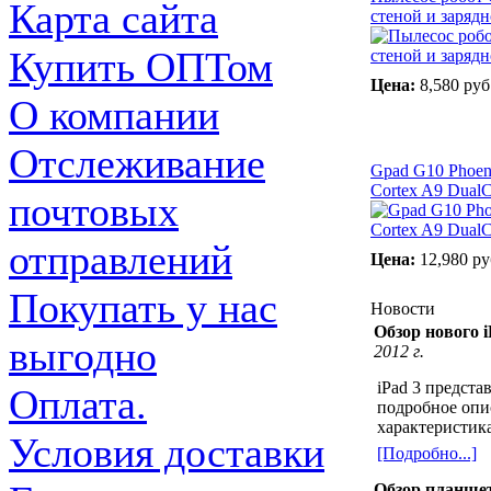
Карта сайта
стеной и заряд
Купить ОПТом
Цена:
8,580 руб
О компании
Отслеживание
Gpad G10 Phoen
Cortex A9 DualC
почтовых
отправлений
Цена:
12,980 ру
Покупать у нас
Новости
Обзор нового i
выгодно
2012 г.
iPad 3 предста
Оплата.
подробное опи
характеристика
Условия доставки
[Подробно...]
Обзор планшет