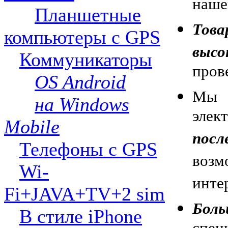
наше
Планшетные
Това
компьютеры с GPS
выс
Коммуникаторы
пров
OS Android
Мы 
на Windows
эле
Mobile
пос
Телефоны с GPS
воз
Wi-
инте
Fi+JAVA+TV+2 sim
Бол
В стиле iPhone