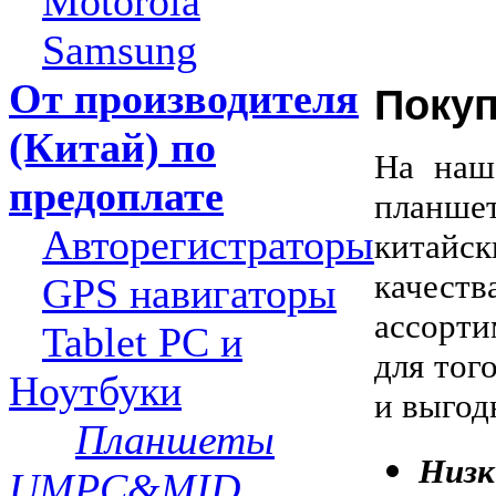
Motorola
Samsung
От производителя
Покуп
(Китай) по
На наш
предоплате
планше
Авторегистраторы
китай
качеств
GPS навигаторы
ассорт
Tablet PC и
для тог
Ноутбуки
и выгод
Планшеты
Низк
UMPC&MID