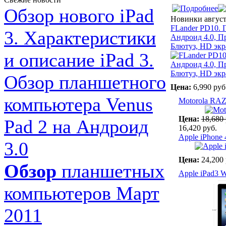
Обзор нового iPad
Новинки авгус
FLander PD10. 
3. Характеристики
Андроид 4.0, Пр
Блютуз, HD экр
и описание iPad 3.
Обзор планшетного
Цена:
6,990 руб
компьютера Venus
Motorola RA
Цена:
18,680 
Pad 2 на Андроид
16,420 руб.
Apple iPhone
3.0
Цена:
24,200 
Обзор
планшетных
Apple iPad3 
компьютеров Март
2011