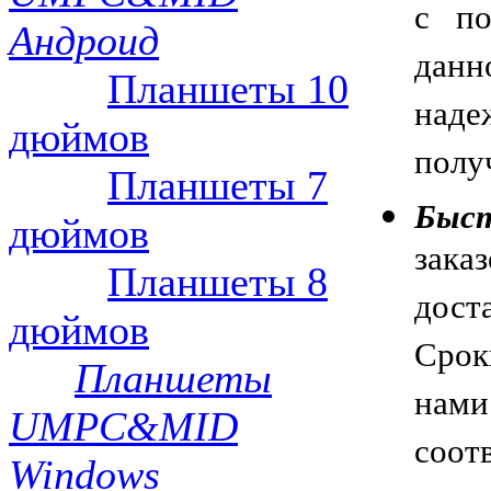
с по
Андроид
данн
Планшеты 10
над
дюймов
полу
Планшеты 7
Быст
дюймов
зака
Планшеты 8
дост
дюймов
Срок
Планшеты
нам
UMPC&MID
соот
Windows