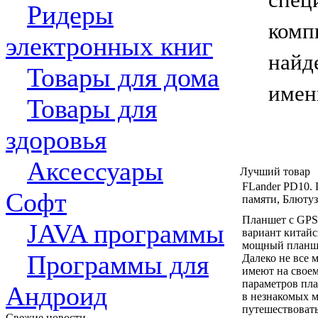
спе
Ридеры
комп
электронных книг
найд
Товары для дома
имен
Товары для
здоровья
Аксессуары
Лучший товар
FLander PD10. 
Софт
памяти, Блютуз
Планшет с GPS,
JAVA программы
вариант китай
мощный планше
Программы для
Далеко не все 
имеют на своем
параметров пла
Андроид
в незнакомых м
путешествовать
Свежие новости