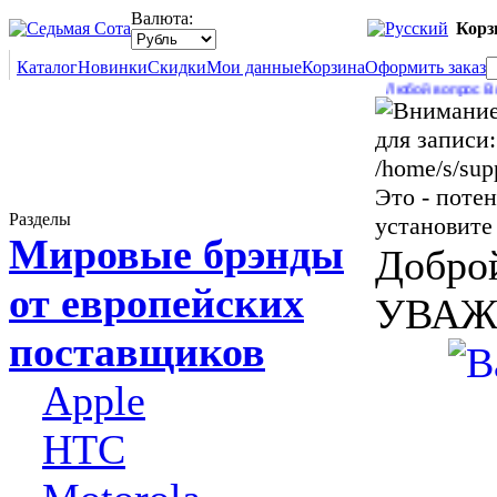
Валюта:
Корз
Каталог
Новинки
Скидки
Мои данные
Корзина
Оформить заказ
Любой вопрос Вы може
для записи:
/home/s/sup
Это - поте
Разделы
установите
Мировые брэнды
Доброй
от европейских
УВАЖ
поставщиков
Apple
HTC