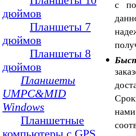
Планшеты 10
с по
дюймов
данн
Планшеты 7
над
дюймов
полу
Планшеты 8
Быст
дюймов
зака
Планшеты
дост
UMPC&MID
Срок
Windows
нам
Планшетные
соот
компьютеры с GPS