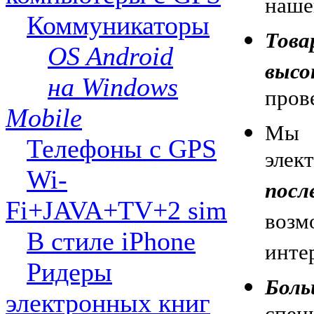
наше
Коммуникаторы
Това
OS Android
выс
на Windows
пров
Mobile
Мы 
Телефоны с GPS
эле
Wi-
пос
Fi+JAVA+TV+2 sim
воз
В стиле iPhone
инте
Ридеры
Бол
электронных книг