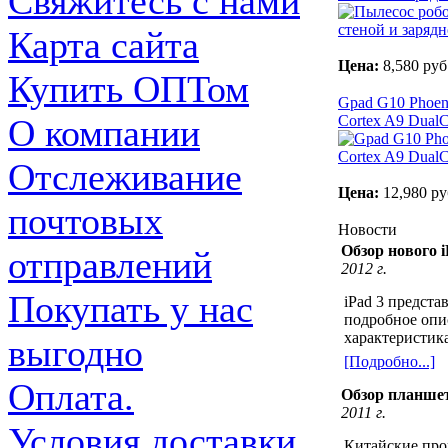
Свяжитесь с нами
Карта сайта
Цена:
8,580 руб
Купить ОПТом
Gpad G10 Phoen
О компании
Cortex A9 DualC
Отслеживание
Цена:
12,980 ру
почтовых
Новости
Обзор нового i
отправлений
2012 г.
Покупать у нас
iPad 3 предста
подробное опи
характеристика
выгодно
[Подробно...]
Оплата.
Обзор планшет
2011 г.
Условия доставки
Китайские про