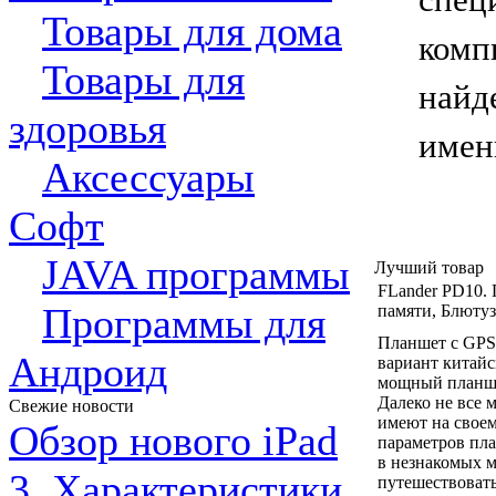
спе
Товары для дома
комп
Товары для
найд
здоровья
имен
Аксессуары
Софт
JAVA программы
Лучший товар
FLander PD10. 
Программы для
памяти, Блютуз
Планшет с GPS,
Андроид
вариант китай
мощный планше
Далеко не все 
Свежие новости
имеют на своем
Обзор нового iPad
параметров пла
в незнакомых м
3. Характеристики
путешествовать