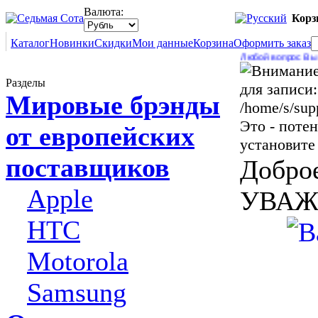
Валюта:
Корз
Каталог
Новинки
Скидки
Мои данные
Корзина
Оформить заказ
Любой вопрос Вы можете 
Разделы
для записи:
Мировые брэнды
/home/s/sup
Это - поте
от европейских
установите
поставщиков
Доброе
Apple
УВАЖ
HTC
Motorola
Samsung