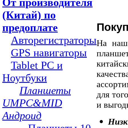
От производителя
(Китай) по
Покуп
предоплате
Авторегистраторы
На наш
GPS навигаторы
планше
китай
Tablet PC и
качеств
Ноутбуки
ассорт
Планшеты
для тог
UMPC&MID
и выгод
Андроид
Низк